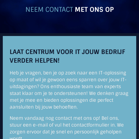
NEEM CONTACT
MET ONS OP
LAAT CENTRUM VOOR IT JOUW BEDRIJF
VERDER HELPEN!
Heb je vragen, ben je op zoek naar een IT-oplossing
op maat of wil je gewoon eens sparren over jouw IT-
uitdagingen? Ons enthousiaste team van experts
staat klaar om je te ondersteunen! We denken graag
met je mee en bieden oplossingen die perfect
aansluiten bij jouw behoeften.
Neem vandaag nog contact met ons op! Bel ons,
stuur een e-mail of vul het contactformulier in. We
zorgen ervoor dat je snel en persoonlijk geholpen
wordt.