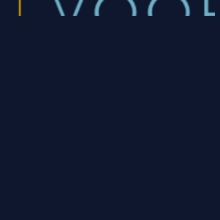
CONTACT
Nicolaus Ottostraat 11-03
7442 DV Nijverdal
085 760 69 13
info@centrumvoorit.nl
PARTNERS