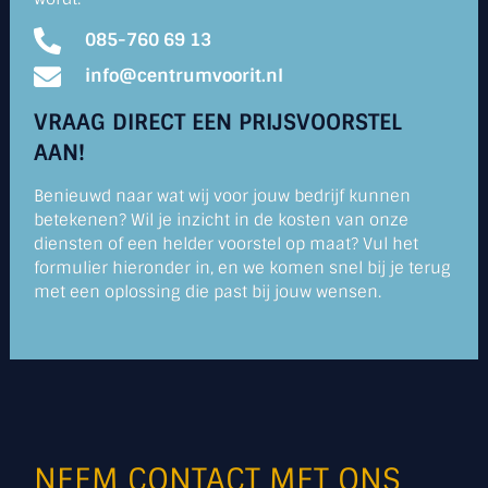
085-760 69 13
info@centrumvoorit.nl
VRAAG DIRECT EEN PRIJSVOORSTEL
AAN!
Benieuwd naar wat wij voor jouw bedrijf kunnen
betekenen? Wil je inzicht in de kosten van onze
diensten of een helder voorstel op maat? Vul het
formulier hieronder in, en we komen snel bij je terug
met een oplossing die past bij jouw wensen.
NEEM CONTACT MET ONS