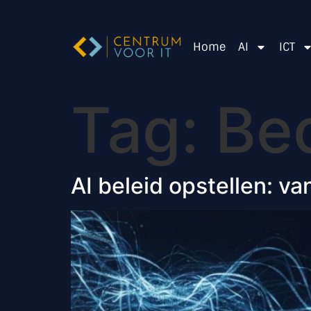
Home
AI
ICT
Tag:
Bed
AI beleid opstellen: va