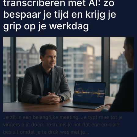
transcriberen met AI: zo
bespaar je tijd en krijg je
grip op je werkdag
Je zit in een belangrijke meeting. Je typt mee tot je
vingers pijn doen. Toch mis je net dat ene cruciale
besluit omdat je te druk was met je…