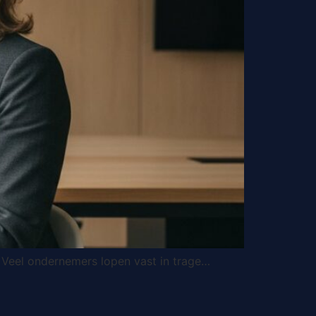
t? Veel ondernemers lopen vast in trage…