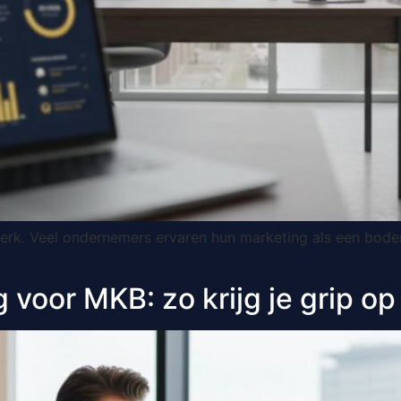
erk. Veel ondernemers ervaren hun marketing als een bode
 voor MKB: zo krijg je grip op