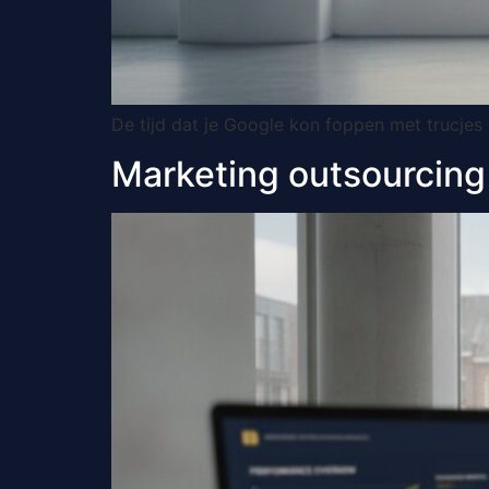
De tijd dat je Google kon foppen met trucjes 
Marketing outsourcing