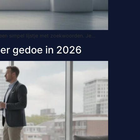
n een simpel lijstje met zoekwoorden. Je…
der gedoe in 2026