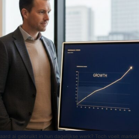
aard ai gebruikt in hun dagelijkse werk? Toch voelt marke