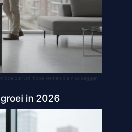
mloze put vol hippe termen die niks zeggen
 groei in 2026