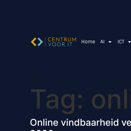
Home
AI
ICT
Tag:
onl
Online vindbaarheid v