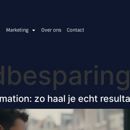
Marketing
Over ons
Contact
dbesparin
mation: zo haal je echt result