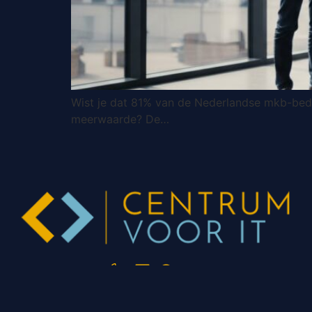
Wist je dat 81% van de Nederlandse mkb-bedri
meerwaarde? De…