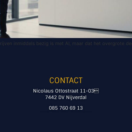
jven inmiddels bezig is met AI, maar dat het overgrote de
CONTACT
Nicolaus Ottostraat 11-03
7442 DV Nijverdal
085 760 69 13
info@centrumvoorit.nl