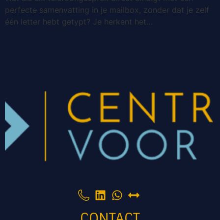
perfecte samenvatting in je mailbox, zonder dat je zelf
één letter hebt getypt? Je herkent het…
CONTACT