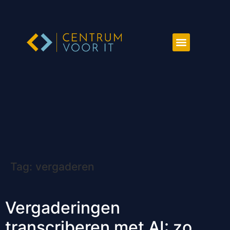
Tag:
vergaderen
Vergaderingen
transcriberen met AI: zo