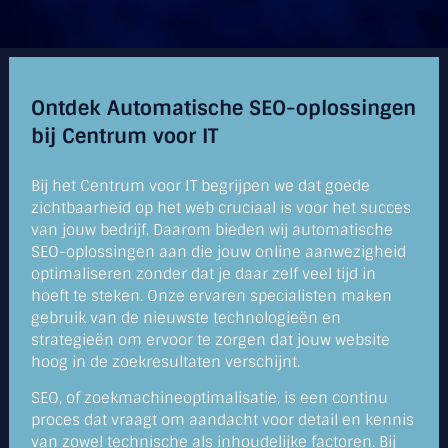
Ontdek Automatische SEO-oplossingen
bij Centrum voor IT
Bij het Centrum voor IT begrijpen we dat goede
zichtbaarheid op het web cruciaal is voor het succes
van jouw bedrijf. Daarom bieden wij automatische
SEO-oplossingen aan die jouw online aanwezigheid
optimaliseren zonder dat je daar zelf veel tijd in
hoeft te steken. Onze ervaren specialisten maken
gebruik van de nieuwste technologieën en
strategieën om ervoor te zorgen dat jouw website
hoog in de zoekresultaten verschijnt.
SEO, of zoekmachineoptimalisatie, is een continu
proces dat vraagt om aandacht voor detail en kennis
van zowel technische als inhoudelijke factoren. Bij