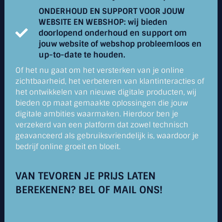
ONDERHOUD EN SUPPORT VOOR JOUW
WEBSITE EN WEBSHOP: wij bieden
doorlopend onderhoud en support om
jouw website of webshop probleemloos en
up-to-date te houden.
Of het nu gaat om het versterken van je online
zichtbaarheid, het verbeteren van klantinteracties of
het ontwikkelen van nieuwe digitale producten, wij
bieden op maat gemaakte oplossingen die jouw
digitale ambities waarmaken. Hierdoor ben je
verzekerd van een platform dat zowel technisch
geavanceerd als gebruiksvriendelijk is, waardoor je
bedrijf online groeit en bloeit.
VAN TEVOREN JE PRIJS LATEN
BEREKENEN? BEL OF MAIL ONS!