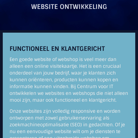
WEBSITE ONTWIKKELING
FUNCTIONEEL EN KLANTGERICHT
Een goede website of webshop is veel meer dan
alleen een online visitekaartje. Het is een cruciaal
onderdeel van jouw bedrijf, waar je klanten zich
kunnen oriënteren, producten kunnen kopen en
informatie kunnen vinden. Bij Centrum voor IT
ontwikkelen we websites en webshops die niet alleen
mooi zijn, maar ook functioneel en klantgericht.
Onze websites zijn volledig responsive en worden
ontworpen met zowel gebruikerservaring als
zoekmachineoptimalisatie (SEO) in gedachten. Of je
nu een eenvoudige website wilt om je diensten te