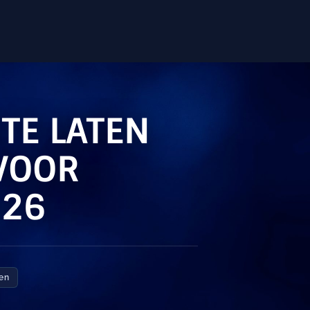
TE LATEN
 VOOR
026
zen