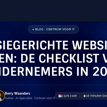
● BLOG · CENTRUM VOOR IT
IEGERICHTE WEBSI
N: DE CHECKLIST
DERNEMERS IN 2
Berry Waanders
2 juni 2026
16 minuten le
Auteur · AI-Specialist · Centrum voor IT