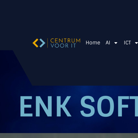
Home
AI
ICT
ENK SO