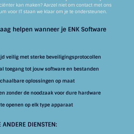
iciënter kan maken? Aarzel niet om contact met ons
um voor IT staan we klaar om je te ondersteunen.
raag helpen wanneer je ENK Software
jd veilig met sterke beveiligingsprotocollen
ral toegang tot jouw software en bestanden
 schaalbare oplossingen op maat
en zonder de noodzaak voor dure hardware
 te openen op elk type apparaat
E ANDERE DIENSTEN: