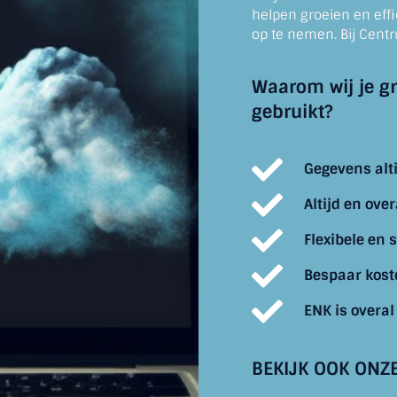
helpen groeien en eff
op te nemen. Bij Centr
Waarom wij je g
gebruikt?
Gegevens alti
Altijd en ove
Flexibele en
Bespaar kost
ENK is overal
BEKIJK OOK ONZ