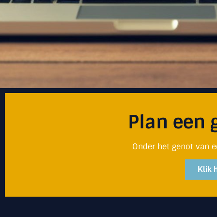
Plan een 
Onder het genot van e
Klik 