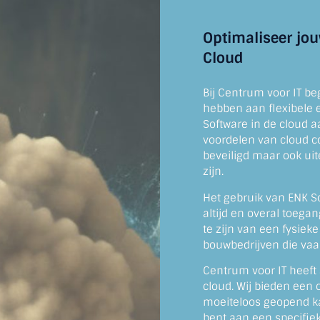
Optimaliseer jou
Cloud
Bij Centrum voor IT b
hebben aan flexibele e
Software in de cloud aa
voordelen van cloud c
beveiligd maar ook uit
zijn.
Het gebruik van ENK So
altijd en overal toega
te zijn van een fysieke
bouwbedrijven die vaak
Centrum voor IT heeft 
cloud. Wij bieden een 
moeiteloos geopend ka
bent aan een specifie