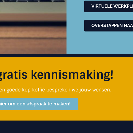
VIRTUELE WERKPLE
OVERSTAPPEN NA
gratis kennismaking!
en goede kop koffie bespreken we jouw wensen.
hier om een afspraak te maken!