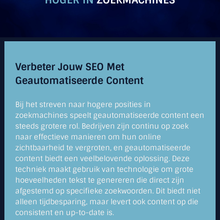
Verbeter Jouw SEO Met
Geautomatiseerde Content
Bij het streven naar hogere posities in
zoekmachines speelt geautomatiseerde content een
steeds grotere rol. Bedrijven zijn continu op zoek
naar effectieve manieren om hun online
zichtbaarheid te vergroten, en geautomatiseerde
content biedt een veelbelovende oplossing. Deze
techniek maakt gebruik van technologie om grote
hoeveelheden tekst te genereren die direct zijn
afgestemd op specifieke zoekwoorden. Dit biedt niet
alleen tijdbesparing, maar levert ook content op die
consistent en up-to-date is.