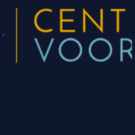
CONTACT
Nicolaus Ottostraat 11-03
7442 DV Nijverdal
085 760 69 13