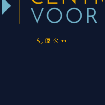
CONTACT
Nicolaus Ottostraat 11-03
7442 DV Nijverdal
085 760 69 13
info@centrumvoorit.nl
PARTNERS