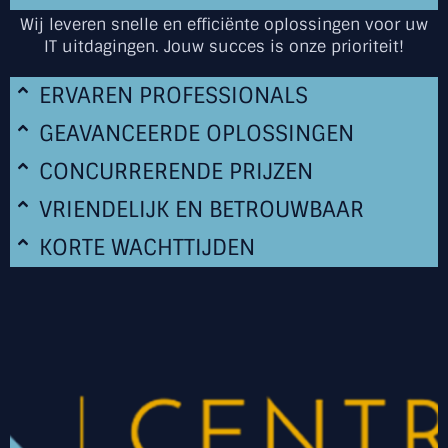
media kanalen, creëren van een merkidentiteit of het
Wij leveren snelle en efficiënte oplossingen voor uw
stroomlijnen van je digitale processen, wij zorgen voor
maatwerk dat bij jouw bedrijf past.
IT uitdagingen. Jouw succes is onze prioriteit!
ERVAREN PROFESSIONALS
LEES MEER
GEAVANCEERDE OPLOSSINGEN
CONCURRERENDE PRIJZEN
VRIENDELIJK EN BETROUWBAAR
KORTE WACHTTIJDEN