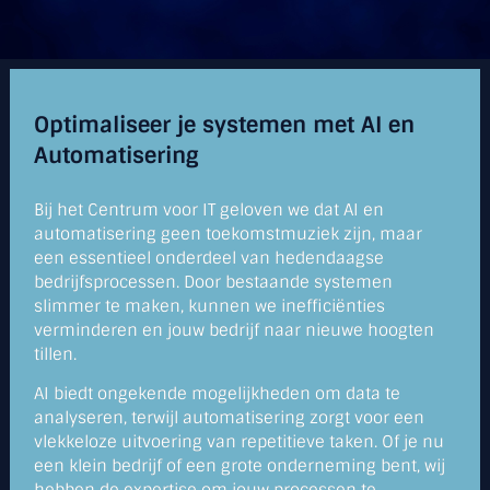
Optimaliseer je systemen met AI en
Automatisering
Bij het Centrum voor IT geloven we dat AI en
automatisering geen toekomstmuziek zijn, maar
een essentieel onderdeel van hedendaagse
bedrijfsprocessen. Door bestaande systemen
slimmer te maken, kunnen we inefficiënties
verminderen en jouw bedrijf naar nieuwe hoogten
tillen.
AI biedt ongekende mogelijkheden om data te
analyseren, terwijl automatisering zorgt voor een
vlekkeloze uitvoering van repetitieve taken. Of je nu
een klein bedrijf of een grote onderneming bent, wij