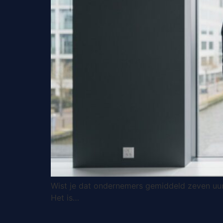
Wist je dat ondernemers gemiddeld zeven uur
Het is…