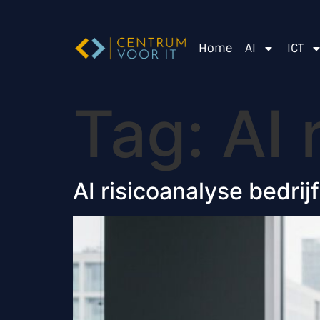
Home
AI
ICT
Tag:
AI 
AI risicoanalyse bedrij