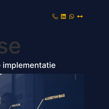
yse
ge implementatie