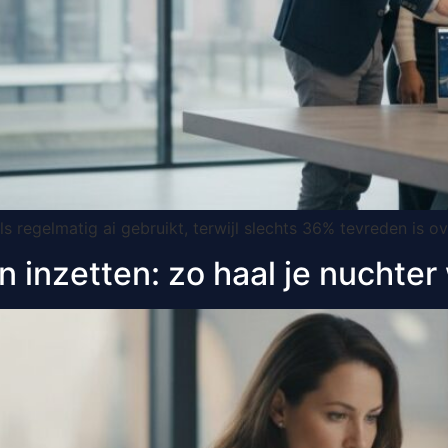
regelmatig ai gebruikt, terwijl slechts 36% tevreden is ov
inzetten: zo haal je nuchter 