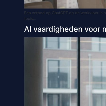
Een verbod op ChatGPT op de werkvloer is ni
tools…
AI vaardigheden voor 