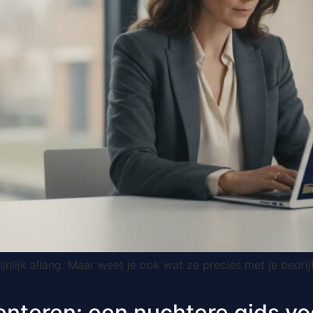
lijk allang. Maar weet je ook wat ze precies met je bedri
nteren: een nuchtere gids vo