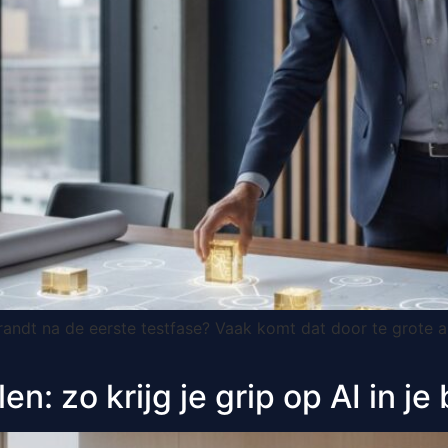
trandt na de eerste testfase? Vaak komt dat door te grote 
: zo krijg je grip op AI in je 