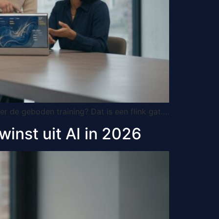
er de geboden training? Dat is een flink gat….
winst uit AI in 2026