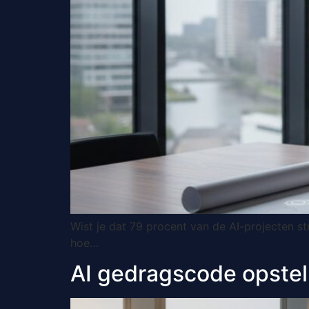
Wist je dat 79 procent van de AI-projecten s
hoe…
AI gedragscode opstellen