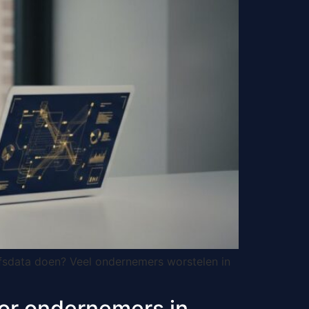
jfsdata doen? Veel ondernemers worstelen in
or ondernemers in