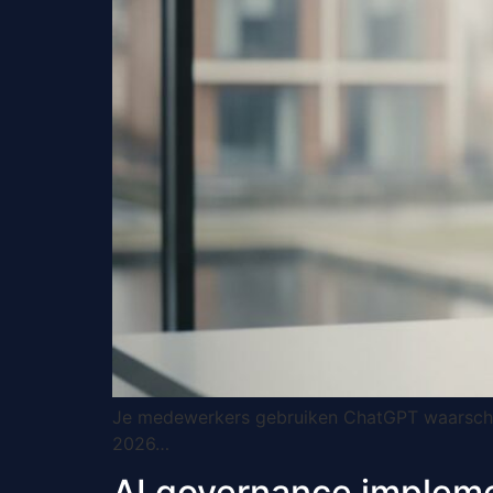
Je medewerkers gebruiken ChatGPT waarschijn
2026…
AI governance impleme