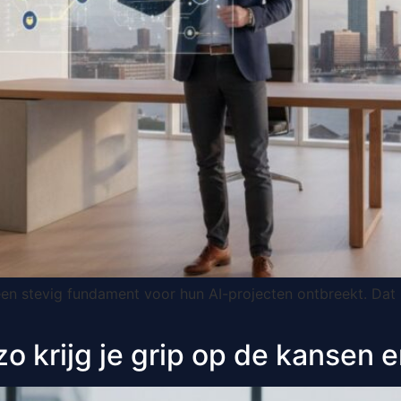
een stevig fundament voor hun AI-projecten ontbreekt. Dat 
o krijg je grip op de kansen 