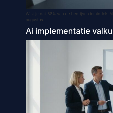
Wist je dat 88% van de bedrijven inmiddels A
augustus…
Ai implementatie valkui