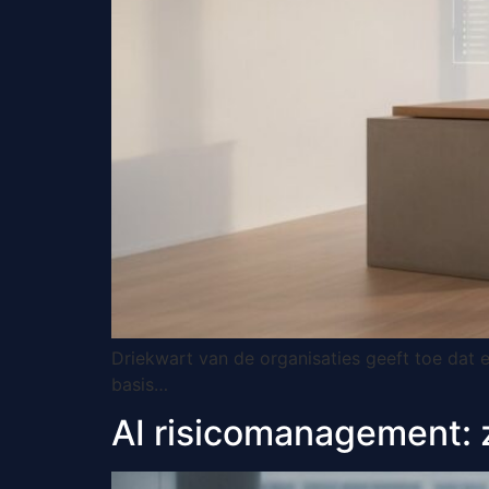
Driekwart van de organisaties geeft toe dat 
basis…
AI risicomanagement: z