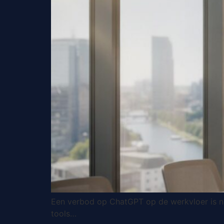
Een verbod op ChatGPT op de werkvloer is ni
tools…