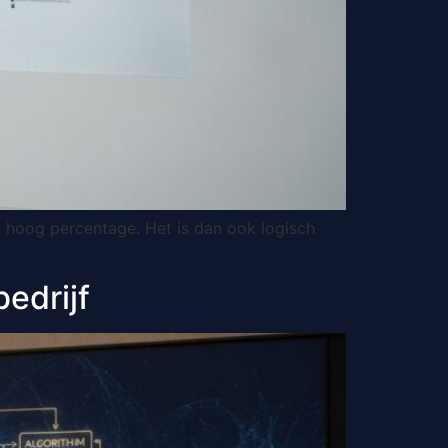
d hoog percentage. Het is dan ook logisch
bedrijf