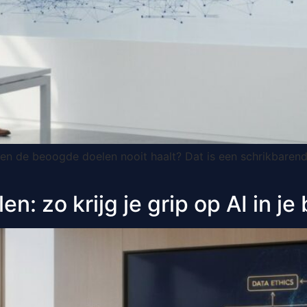
ecten de beoogde doelen nooit haalt? Dat is een schrikbaren
: zo krijg je grip op AI in je 