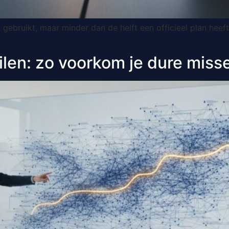
I gebruikt, maar minder dan de helft een officieel plan hee
len: zo voorkom je dure misser