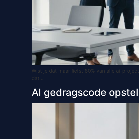
Wist je dat maar liefst 80% van alle ai-proj
dat…
AI gedragscode opstellen