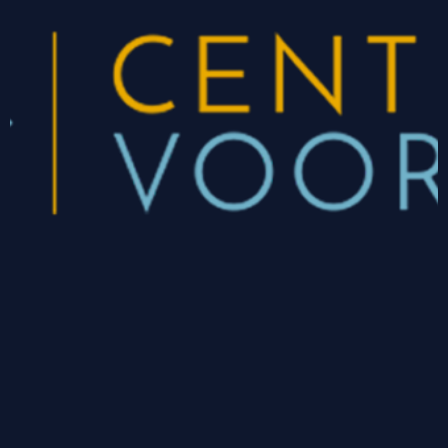
CONTACT
Nicolaus Ottostraat 11-03
7442 DV Nijverdal