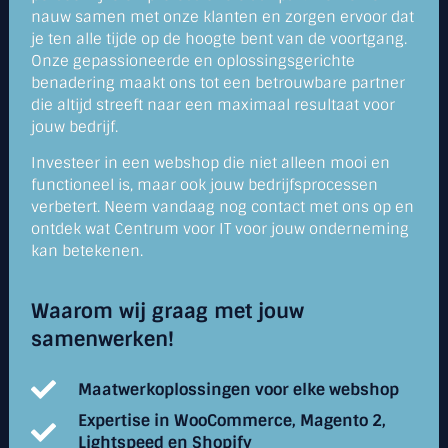
nauw samen met onze klanten en zorgen ervoor dat
je ten alle tijde op de hoogte bent van de voortgang.
Onze gepassioneerde en oplossingsgerichte
benadering maakt ons tot een betrouwbare partner
die altijd streeft naar een maximaal resultaat voor
jouw bedrijf.
Investeer in een webshop die niet alleen mooi en
functioneel is, maar ook jouw bedrijfsprocessen
verbetert. Neem vandaag nog contact met ons op en
ontdek wat Centrum voor IT voor jouw onderneming
kan betekenen.
Waarom wij graag met jouw
samenwerken!
Maatwerkoplossingen voor elke webshop
Expertise in WooCommerce, Magento 2,
Lightspeed en Shopify