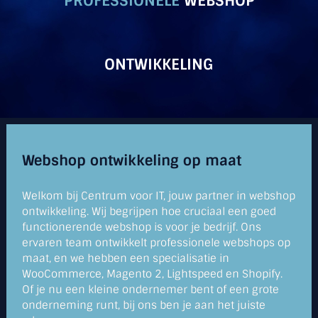
PROFESSIONELE
WEBSHOP
ONTWIKKELING
Webshop ontwikkeling op maat
Welkom bij Centrum voor IT, jouw partner in webshop
ontwikkeling. Wij begrijpen hoe cruciaal een goed
functionerende webshop is voor je bedrijf. Ons
ervaren team ontwikkelt professionele webshops op
maat, en we hebben een specialisatie in
WooCommerce, Magento 2, Lightspeed en Shopify.
Of je nu een kleine ondernemer bent of een grote
onderneming runt, bij ons ben je aan het juiste